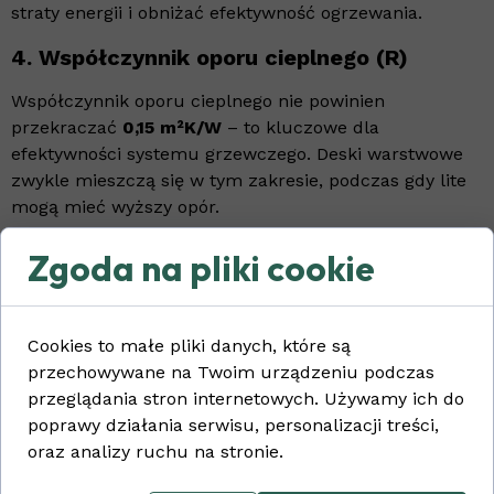
straty energii i obniżać efektywność ogrzewania.
4.
Współczynnik oporu cieplnego (R)
Współczynnik oporu cieplnego nie powinien
przekraczać
0,15 m²K/W
– to kluczowe dla
efektywności systemu grzewczego. Deski warstwowe
zwykle mieszczą się w tym zakresie, podczas gdy lite
mogą mieć wyższy opór.
3. Montaż podłogi
Zgoda na pliki cookie
drewnianej na ogrzewaniu
podłogowym – na co
Cookies to małe pliki danych, które są
przechowywane na Twoim urządzeniu podczas
zwrócić uwagę?
przeglądania stron internetowych. Używamy ich do
poprawy działania serwisu, personalizacji treści,
oraz analizy ruchu na stronie.
Poprawny montaż ma ogromne znaczenie. Oto kilka