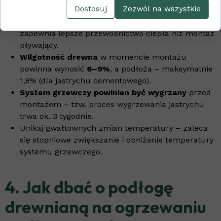
kluczowych zasad:
Dostosuj
Zezwól na wszystkie
Zalecany montaż to klejenie do podłoża
, które
zapewnia lepsze przewodnictwo ciepła niż montaż
pływający.
Wilgotność drewna
w momencie montażu
powinna wynosić
6–9%
, a podłoża – maksymalnie
1,8% (dla jastrychu cementowego).
System grzewczy powinien być wygrzany
przed
montażem – tzw. proces wygrzewania jastrychu
trwa ok. 3 tygodnie.
Unikaj gwałtownych zmian temperatury – zaleca
się stopniowe zwiększanie i obniżanie temperatury
systemu grzewczego.
4. Jak dbać o podłogę
drewnianą na ogrzewaniu