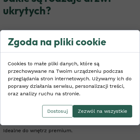
ukrytych?
Drzwi do malowania
Zgoda na pliki cookie
Najpopularniejsze rozwiązanie.
Skrzydło przygotowane jest do pomalowania tym
Cookies to małe pliki danych, które są
samym kolorem co ściana.
przechowywane na Twoim urządzeniu podczas
Efekt:
przeglądania stron internetowych. Używamy ich do
poprawy działania serwisu, personalizacji treści,
drzwi praktycznie znikają,
oraz analizy ruchu na stronie.
wnętrze wygląda niezwykle spójnie.
Dostosuj
Zezwól na wszystkie
Drzwi fornirowane
Idealne do wnętrz premium.